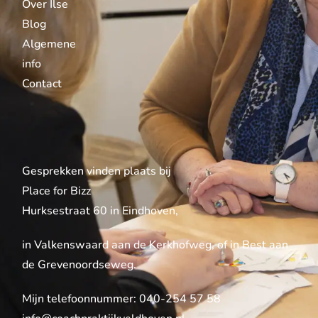
Over Ilse
Blog
Algemene
info
Contact
Gesprekken vinden plaats bij
Place for Bizz
Hurksestraat 60 in Eindhoven,
in Valkenswaard aan de Kerkhofweg, of in
Best
aan
de Grevenoordseweg.
Mijn telefoonnummer: 040-254 57 58