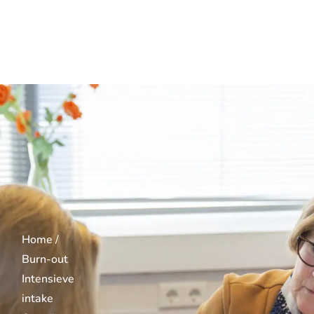
Welk type ben ik?
Home /
Burn-out
Intensieve
intake