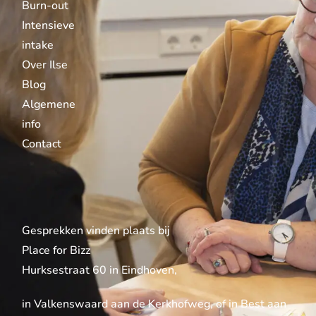
Burn-out
Intensieve
intake
Over Ilse
Blog
Algemene
info
Contact
Gesprekken vinden plaats bij
Place for Bizz
Hurksestraat 60 in Eindhoven,
in Valkenswaard aan de Kerkhofweg, of in
Best
aan